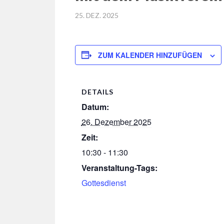
POSTED
25. DEZ. 2025
ON
ZUM KALENDER HINZUFÜGEN
DETAILS
Datum:
26. Dezember 2025
Zeit:
10:30 - 11:30
Veranstaltung-Tags:
Gottesdienst