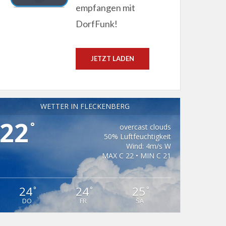
empfangen mit
DorfFunk!
JETZT LADEN
WETTER IN FLECKENBERG
22
°
overcast clouds
50% Luftfeuchtigkeit
Wind: 4m/s W
MAX C 22 • MIN C 21
24
24
25
°
°
°
DO
FR
SA