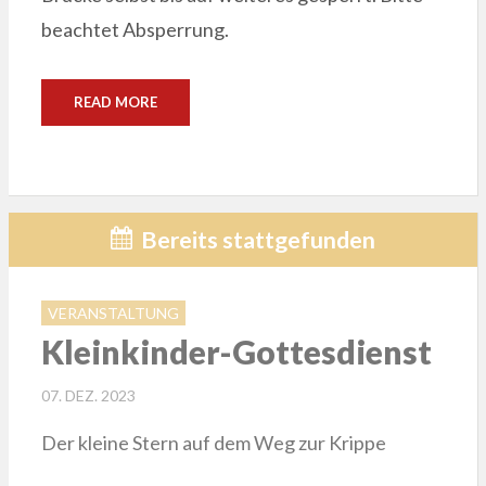
beachtet Absperrung.
READ MORE
Bereits stattgefunden
VERANSTALTUNG
Kleinkinder-Gottesdienst
POSTED
07. DEZ. 2023
ON
Der kleine Stern auf dem Weg zur Krippe