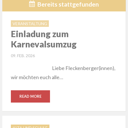
Bereits stattgefunden
VERANSTALTUNG
Einladung zum
Karnevalsumzug
POSTED
09. FEB. 2026
ON
Liebe Fleckenberger(innen),
wir möchten euch alle…
READ MORE
KITA UND SCHULE