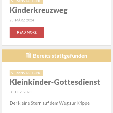
VERANSTALTUNG
Kinderkreuzweg
POSTED
28. MÄRZ 2024
ON
READ MORE
Bereits stattgefunden
VERANSTALTUNG
Kleinkinder-Gottesdienst
POSTED
08. DEZ. 2023
ON
Der kleine Stern auf dem Weg zur Krippe