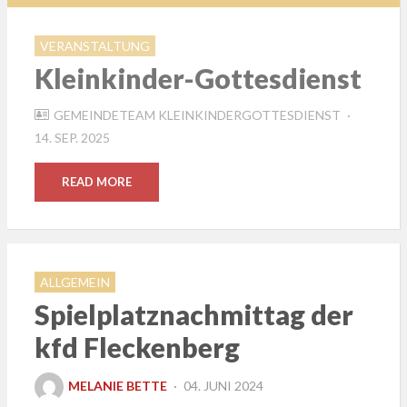
VERANSTALTUNG
Kleinkinder-Gottesdienst
POSTED
GEMEINDETEAM KLEINKINDERGOTTESDIENST
ON
14. SEP. 2025
READ MORE
ALLGEMEIN
Spielplatznachmittag der
kfd Fleckenberg
POSTED
MELANIE BETTE
04. JUNI 2024
ON