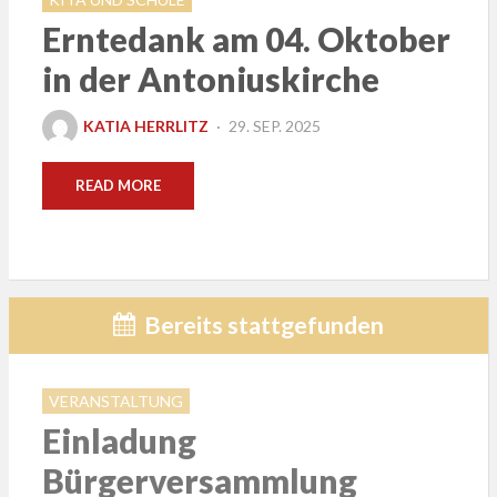
Erntedank am 04. Oktober
in der Antoniuskirche
POSTED
KATIA HERRLITZ
29. SEP. 2025
ON
READ MORE
Bereits stattgefunden
VERANSTALTUNG
Einladung
Bürgerversammlung