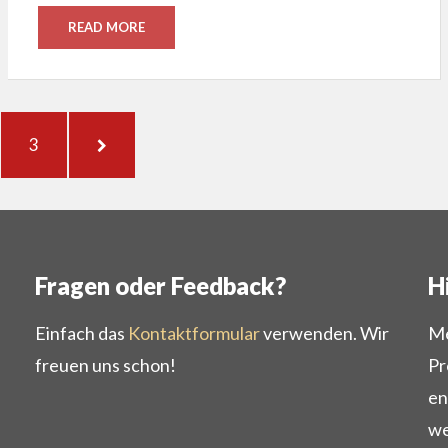
READ MORE
E
PAGE
NEXT
3
PAGE
Fragen oder Feedback?
H
Einfach das
Kontaktformular
verwenden. Wir
Me
freuen uns schon!
Pr
en
we