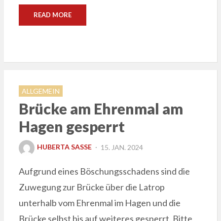
READ MORE
ALLGEMEIN
Brücke am Ehrenmal am
Hagen gesperrt
POSTED
HUBERTA SASSE
15. JAN. 2024
ON
Aufgrund eines Böschungsschadens sind die
Zuwegung zur Brücke über die Latrop
unterhalb vom Ehrenmal im Hagen und die
Brücke selbst bis auf weiteres gesperrt. Bitte