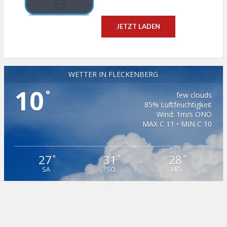
JETZT LADEN
WETTER IN FLECKENBERG
10
°
few clouds
85% Luftfeuchtigkeit
Wind: 1m/s ONO
MAX C 11 • MIN C 10
27
31
28
°
°
°
SA
SO
MO