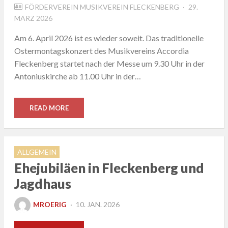
POSTED
FÖRDERVEREIN MUSIKVEREIN FLECKENBERG
29.
ON
MÄRZ 2026
Am 6. April 2026 ist es wieder soweit. Das traditionelle
Ostermontagskonzert des Musikvereins Accordia
Fleckenberg startet nach der Messe um 9.30 Uhr in der
Antoniuskirche ab 11.00 Uhr in der…
READ MORE
ALLGEMEIN
Ehejubiläen in Fleckenberg und
Jagdhaus
POSTED
MROERIG
10. JAN. 2026
ON