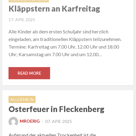
Kläppstern an Karfreitag
POSTED
17. APR. 2025
ON
Alle Kinder ab dem ersten Schuljahr sind herzlich
eingeladen, am traditionellen Kläppstern teilzunehmen.
Termine: Karfreitag um 7.00 Uhr, 12.00 Uhr und 18.00
Uhr; Karsamstag um 7.00 Uhr und um 12.00…
READ MORE
ALLGEMEIN
Osterfeuer in Fleckenberg
POSTED
MROERIG
07. APR. 2025
ON
Aufgrund der aktuellen Trockenheit ist die