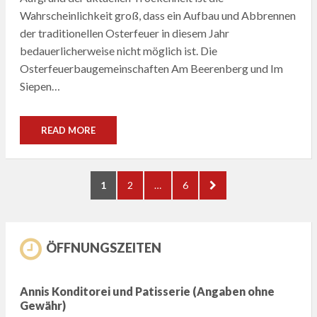
Wahrscheinlichkeit groß, dass ein Aufbau und Abbrennen
der traditionellen Osterfeuer in diesem Jahr
bedauerlicherweise nicht möglich ist. Die
Osterfeuerbaugemeinschaften Am Beerenberg und Im
Siepen…
READ MORE
Seitennummerierung
PAGE
PAGE
PAGE
NEXT
1
2
…
6
der
PAGE
Beiträge
ÖFFNUNGSZEITEN
Annis Konditorei und Patisserie (Angaben ohne
Gewähr)