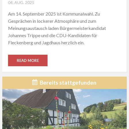
POSTED
04. AUG. 2025
ON
Am 14. September 2025 ist Kommunalwahl. Zu
Gesprächen in lockerer Atmosphäre und zum
Meinungsaustausch laden Bürgermeisterkandidat
Johannes Trippe und die CDU-Kandidaten für
Fleckenberg und Jagdhaus herzlich ein.
READ MORE
Bereits stattgefunden