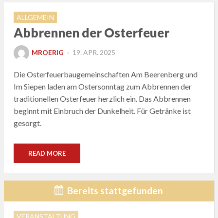
ALLGEMEIN
Abbrennen der Osterfeuer
POSTED
MROERIG
19. APR. 2025
ON
Die Osterfeuerbaugemeinschaften Am Beerenberg und
Im Siepen laden am Ostersonntag zum Abbrennen der
traditionellen Osterfeuer herzlich ein. Das Abbrennen
beginnt mit Einbruch der Dunkelheit. Für Getränke ist
gesorgt.
READ MORE
Bereits stattgefunden
VERANSTALTUNG