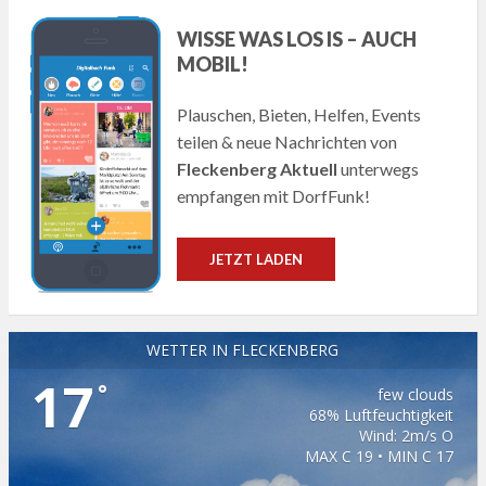
WISSE WAS LOS IS – AUCH
MOBIL!
Plauschen, Bieten, Helfen, Events
teilen & neue Nachrichten von
Fleckenberg Aktuell
unterwegs
empfangen mit DorfFunk!
JETZT LADEN
WETTER IN FLECKENBERG
17
°
few clouds
68% Luftfeuchtigkeit
Wind: 2m/s O
MAX C 19 • MIN C 17