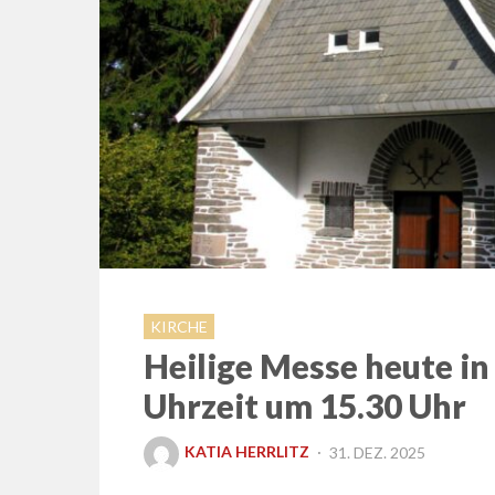
KIRCHE
Heilige Messe heute in
Uhrzeit um 15.30 Uhr
POSTED
KATIA HERRLITZ
31. DEZ. 2025
ON