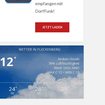
empfangen mit
DorfFunk!
JETZT LADEN
WETTER IN FLECKENBERG
12
°
broken clouds
78% Luftfeuchtigkeit
Wind: 1m/s NNO
MAX C 12 • MIN C 10
24
28
29
°
°
°
FR
SA
SO