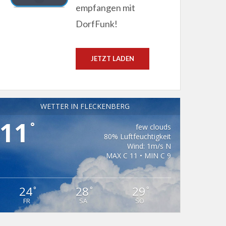
empfangen mit
DorfFunk!
JETZT LADEN
WETTER IN FLECKENBERG
11
°
few clouds
80% Luftfeuchtigkeit
Wind: 1m/s N
MAX C 11 • MIN C 9
24
28
29
°
°
°
FR
SA
SO