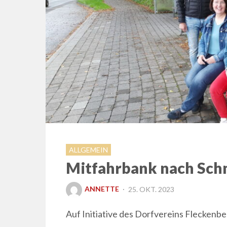
ALLGEMEIN
Mitfahrbank nach Sch
POSTED
ANNETTE
25. OKT. 2023
ON
Auf Initiative des Dorfvereins Fleckenbe