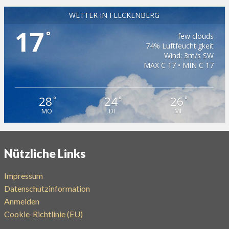
WETTER IN FLECKENBERG
17
°
few clouds
74% Luftfeuchtigkeit
Wind: 3m/s SW
MAX C 17 • MIN C 17
28
24
26
°
°
°
MO
DI
MI
Nützliche Links
Impressum
Datenschutzinformation
Anmelden
Cookie-Richtlinie (EU)