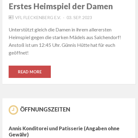
Erstes Heimspiel der Damen
POSTED
VFL FLECKENBERG E.V.
03. SEP. 2023
ON
Unterstützt gleich die Damen in ihrem allerersten
Heimspiel gegen die starken Mädels aus Salchendorf!
Anstoß ist um 12:45 Uhr. Günnis Hütte hat für euch
geöffnet!
READ MORE
ÖFFNUNGSZEITEN
Annis Konditorei und Patisserie (Angaben ohne
Gewähr)