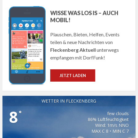
WISSE WAS LOS IS – AUCH
MOBIL!
Plauschen, Bieten, Helfen, Events
teilen & neue Nachrichten von
Fleckenberg Aktuell
unterwegs
empfangen mit DorfFunk!
JETZT LADEN
WETTER IN FLECKENBERG
8
°
few clouds
86% Luftfeuchtigkeit
Wind: 1m/s NNO
MAX C 8 • MIN C 7