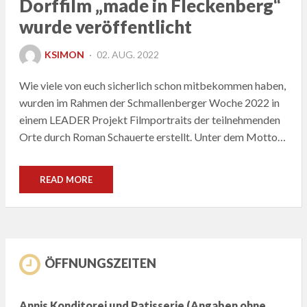
Dorffilm „made in Fleckenberg“
wurde veröffentlicht
POSTED
KSIMON
02. AUG. 2022
ON
Wie viele von euch sicherlich schon mitbekommen haben,
wurden im Rahmen der Schmallenberger Woche 2022 in
einem LEADER Projekt Filmportraits der teilnehmenden
Orte durch Roman Schauerte erstellt. Unter dem Motto…
READ MORE
ÖFFNUNGSZEITEN
Annis Konditorei und Patisserie (Angaben ohne