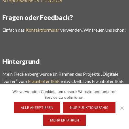
50. Sportwoche 25.7.-2.8.2026
Fragen oder Feedback?
Einfach das
Kontaktformular
verwenden. Wir freuen uns schon!
Hintergrund
Mein Fleckenberg wurde im Rahmen des Projekts „Digitale
Dörfer“ vom
Fraunhofer IESE
entwickelt. Das Fraunhofer IESE
gehört zu den weltweit führenden Forschungseinrichtungen auf
Wir verwenden Cookies, um unsere Website und unseren
dem Gebiet der Software- und Systementwicklungsmethoden.
Service zu optimieren.
ALLE AKZEPTIEREN
NUR FUNKTIONSFÄHIG
Mehr unter
www.digitale-doerfer.de
MEHR ERFAHREN