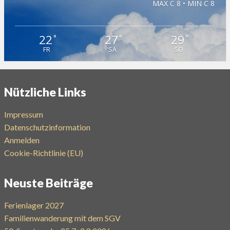
MAX C 8 • MIN C 8
22
27
29
°
°
°
FR
SA
SO
Nützliche Links
Impressum
Datenschutzinformation
Anmelden
Cookie-Richtlinie (EU)
Neuste Beiträge
Ferienlager 2027
Familienwanderung mit dem SGV