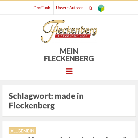
DorfFunk
Unsere Autoren
MEIN
FLECKENBERG
Menu
Schlagwort:
made in
Fleckenberg
ALLGEMEIN