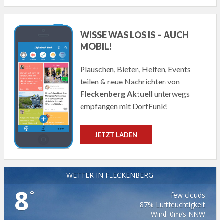
WISSE WAS LOS IS – AUCH
MOBIL!
Plauschen, Bieten, Helfen, Events
teilen & neue Nachrichten von
Fleckenberg Aktuell
unterwegs
empfangen mit DorfFunk!
JETZT LADEN
WETTER IN FLECKENBERG
8
°
few clouds
87% Luftfeuchtigkeit
Wind: 0m/s NNW