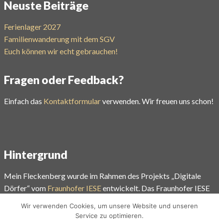
Neuste Beiträge
Ferienlager 2027
Familienwanderung mit dem SGV
Euch können wir echt gebrauchen!
Fragen oder Feedback?
Einfach das
Kontaktformular
verwenden. Wir freuen uns schon!
Hintergrund
Mein Fleckenberg wurde im Rahmen des Projekts „Digitale
Dörfer“ vom
Fraunhofer IESE
entwickelt. Das Fraunhofer IESE
gehört zu den weltweit führenden Forschungseinrichtungen auf
Wir verwenden Cookies, um unsere Website und unseren
dem Gebiet der Software- und Systementwicklungsmethoden.
Service zu optimieren.