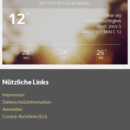
WETTER IN FLECKENBERG
12
°
clear sky
84% Luftfeuchtigkeit
Wind: 2m/s S
MAX C 12 • MIN C 12
28
24
26
°
°
°
MO
DI
MI
Nützliche Links
Impressum
Datenschutzinformation
Anmelden
Cookie-Richtlinie (EU)