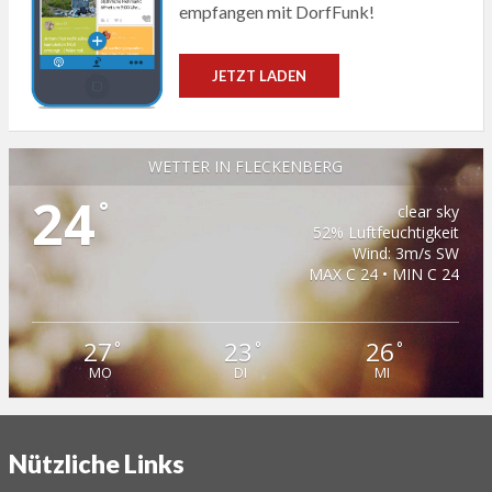
empfangen mit DorfFunk!
JETZT LADEN
WETTER IN FLECKENBERG
24
°
clear sky
52% Luftfeuchtigkeit
Wind: 3m/s SW
MAX C 24 • MIN C 24
27
23
26
°
°
°
MO
DI
MI
Nützliche Links