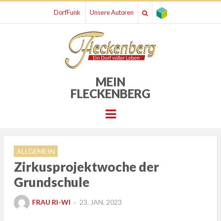
DorfFunk
Unsere Autoren
MEIN
FLECKENBERG
Menu
ALLGEMEIN
Zirkusprojektwoche der
Grundschule
POSTED
FRAU RI-WI
23. JAN. 2023
ON