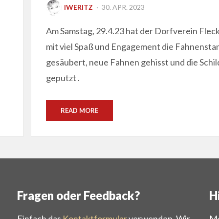
POSTED
IWERITZ
30. APR. 2023
ON
Am Samstag, 29.4.23 hat der Dorfverein Flec
mit viel Spaß und Engagement die Fahnensta
gesäubert, neue Fahnen gehisst und die Schil
geputzt .
READ MORE
Fragen oder Feedback?
H
Einfach das
Kontaktformular
verwenden. Wir
Me