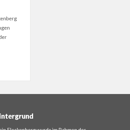
kenberg
ngen
der
intergrund
in Fleckenberg wurde im Rahmen des