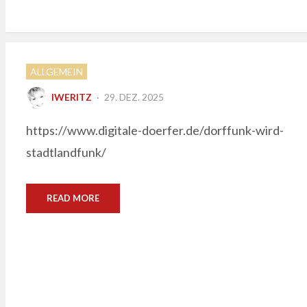
ALLGEMEIN
POSTED
IWERITZ
29. DEZ. 2025
ON
https://www.digitale-doerfer.de/dorffunk-wird-
stadtlandfunk/
READ MORE