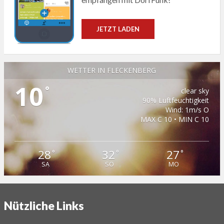
JETZT LADEN
WETTER IN FLECKENBERG
10
°
clear sky
90% Luftfeuchtigkeit
Wind: 1m/s O
MAX C 10 • MIN C 10
28
32
27
°
°
°
SA
SO
MO
Nützliche Links